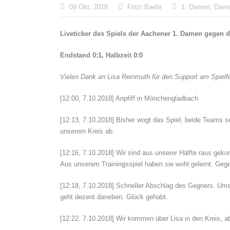
09 Okt. 2018
Fritzi Baehr
1. Damen
,
Dam
Liveticker des Spiels der Aachener 1. Damen gegen
Endstand 0:1, Halbzeit 0:0
Vielen Dank an Lisa Reinmuth für den Support am Spielfe
[12:00, 7.10.2018] Anpfiff in Mönchengladbach
[12:13, 7.10.2018] Bisher wogt das Spiel, beide Teams se
unserem Kreis ab.
[12:16, 7.10.2018] Wir sind aus unserer Hälfte raus geko
Aus unserem Trainingsspiel haben sie wohl gelernt. Geg
[12:18, 7.10.2018] Schneller Abschlag des Gegners. Ums
geht dezent daneben. Glück gehabt.
[12:22, 7.10.2018] Wir kommen über Lisa in den Kreis, ab