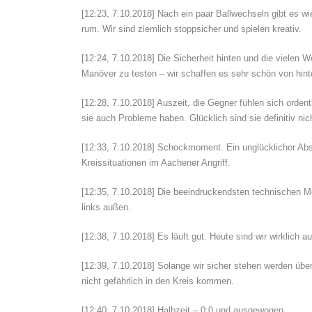
[12:23, 7.10.2018] Nach ein paar Ballwechseln gibt es wi
rum. Wir sind ziemlich stoppsicher und spielen kreativ.
[12:24, 7.10.2018] Die Sicherheit hinten und die vielen 
Manöver zu testen – wir schaffen es sehr schön von hi
[12:28, 7.10.2018] Auszeit, die Gegner fühlen sich orde
sie auch Probleme haben. Glücklich sind sie definitiv nic
[12:33, 7.10.2018] Schockmoment. Ein unglücklicher Abs
Kreissituationen im Aachener Angriff.
[12:35, 7.10.2018] Die beeindruckendsten technischen M
links außen.
[12:38, 7.10.2018] Es läuft gut. Heute sind wir wirklich a
[12:39, 7.10.2018] Solange wir sicher stehen werden über
nicht gefährlich in den Kreis kommen.
[12:40, 7.10.2018] Halbzeit – 0:0 und ausgewogen.