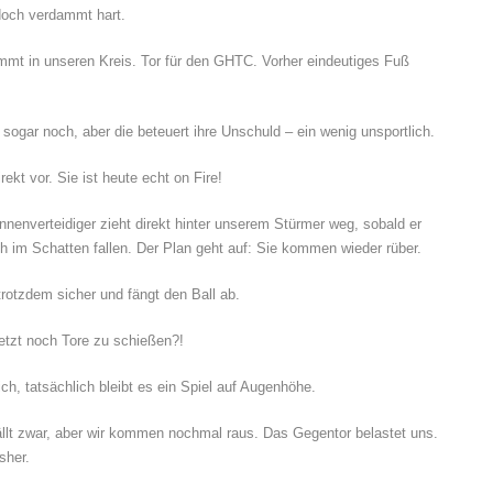
doch verdammt hart.
mmt in unseren Kreis. Tor für den GHTC. Vorher eindeutiges Fuß
n sogar noch, aber die beteuert ihre Unschuld – ein wenig unsportlich.
rekt vor. Sie ist heute echt on Fire!
nnenverteidiger zieht direkt hinter unserem Stürmer weg, sobald er
ich im Schatten fallen. Der Plan geht auf: Sie kommen wieder rüber.
rotzdem sicher und fängt den Ball ab.
jetzt noch Tore zu schießen?!
ch, tatsächlich bleibt es ein Spiel auf Augenhöhe.
 fällt zwar, aber wir kommen nochmal raus. Das Gegentor belastet uns.
sher.