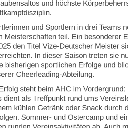
aubensaltos und höchste Körperbeherr
tkampfdisziplin.
rtlerinnen und Sportlern in drei Teams
n Meisterschaften teil. Ein besonderer 
025 den Titel Vize-Deutscher Meister si
erreichten. In dieser Saison treten sie 
le bisherigen sportlichen Erfolge und bli
serer Cheerleading-Abteilung.
 Erfolg steht beim AHC im Vordergrund: 
dient als Treffpunkt rund ums Vereinsle
einem kühlen Getränk oder Snack durch 
folgen. Sommer- und Ostercamp und ei
en runden Vereinsaktivitäten ab. Auch m