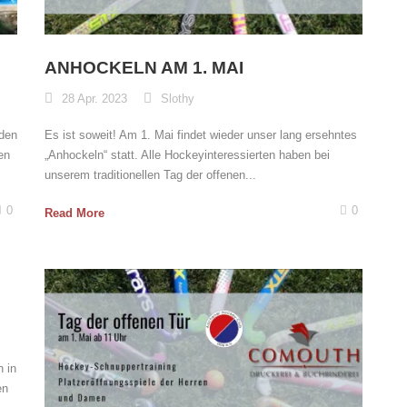
ANHOCKELN AM 1. MAI
28 Apr. 2023
Slothy
 den
Es ist soweit! Am 1. Mai findet wieder unser lang ersehntes
en
„Anhockeln“ statt. Alle Hockeyinteressierten haben bei
unserem traditionellen Tag der offenen...
0
0
Read More
h in
en