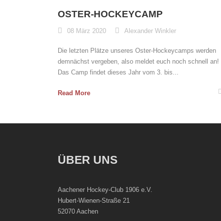
OSTER-HOCKEYCAMP
08 März 2020
Alexander Winkler
Die letzten Plätze unseres Oster-Hockeycamps werden
demnächst vergeben, also meldet euch noch schnell an!
Das Camp findet dieses Jahr vom 3. bis...
Read More
ÜBER UNS
Aachener Hockey-Club 1906 e.V.
Hubert-Wienen-Straße 21
52070 Aachen