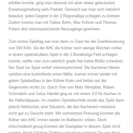
erfüllen konnte, ging man diesmal mit einer etwas gelockerten
Erwartungshaltung aufs Parkett. Dennoch war man sich natürlich
bewusst, jeden Gegner in der 2.Regionalliga schlagen zu können.
Zudem konnte man mit Tobias Bohn, Max Kühner und Thomas
Peters drei vielversprechende Neuzugänge gewinnen.
Zum ersten Spieltag war man dann zu Gast bei der Zweitbesetzung
von SW Köln. Da der AHC die Kölner noch wenige Wochen vorher
in einem spektakulären Spiel in der 2.Bundesliga Feld schlagen
konnte, wollte man sich natürlich grade hier keine Blöße schenken.
Der Start ins Spiel verlief vielversprechend. Die Aachener Herren
spielten eine kontrollierte erste Hälfte, kamen immer wieder mit
gutem Spielaufbau in den Kölner Kreis und ließen auf der
Gegenseite nichts zu. Durch Tore von Mats Westphal, Robert
Schmalohr und Julius Händel ging es mit einem 3:0 für Aachen in
die Halbzeitpause. Im zweiten Spielabschnitt wurde das Spiel dann
jedoch hektischer, eine Situation, die den Aachenern meistens
nicht gut zu Gesicht steht. Mit vermehrtem Pressing konnten die
Kölner den AHC immer wieder im Ballbesitz stören. Doch
entscheidend genug konnten die Gastgeber in diesem Spiel nicht
werden. Nach 2 Kölner Treffern und einem weiteren Tor von Mats