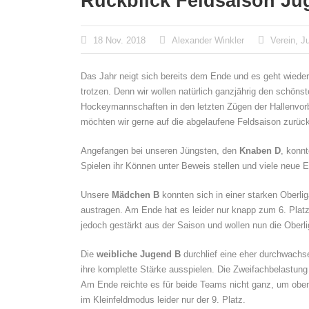
Rückblick Feldsaison Ju
18 Nov. 2018
Alexander Winkler
Verein
,
J
Das Jahr neigt sich bereits dem Ende und es geht wiede
trotzen. Denn wir wollen natürlich ganzjährig den schönst
Hockeymannschaften in den letzten Zügen der Hallenvor
möchten wir gerne auf die abgelaufene Feldsaison zurück
Angefangen bei unseren Jüngsten, den
Knaben D
, konnt
Spielen ihr Können unter Beweis stellen und viele neue
Unsere
Mädchen B
konnten sich in einer starken Oberl
austragen. Am Ende hat es leider nur knapp zum 6. Platz
jedoch gestärkt aus der Saison und wollen nun die Oberli
Die
weibliche Jugend B
durchlief eine eher durchwachse
ihre komplette Stärke ausspielen. Die Zweifachbelastung
Am Ende reichte es für beide Teams nicht ganz, um oben m
im Kleinfeldmodus leider nur der 9. Platz.