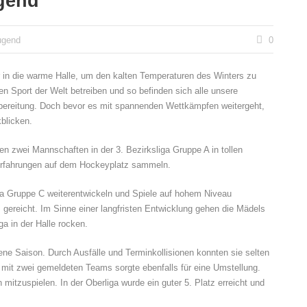
gend
ugend
0
r in die warme Halle, um den kalten Temperaturen des Winters zu
en Sport der Welt betreiben und so befinden sich alle unsere
bereitung. Doch bevor es mit spannenden Wettkämpfen weitergeht,
blicken.
en zwei Mannschaften in der 3. Bezirksliga Gruppe A in tollen
 Erfahrungen auf dem Hockeyplatz sammeln.
iga Gruppe C weiterentwickeln und Spiele auf hohem Niveau
 gereicht. Im Sinne einer langfristen Entwicklung gehen die Mädels
ga in der Halle rocken.
ne Saison. Durch Ausfälle und Terminkollisionen konnten sie selten
 mit zwei gemeldeten Teams sorgte ebenfalls für eine Umstellung.
itzuspielen. In der Oberliga wurde ein guter 5. Platz erreicht und