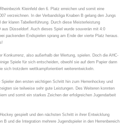
Rheinbezirk Kleinfeld den 6. Platz erreichen und somit eine
2007 verzeichnen. In der Verbandsliga Knaben B gelang den Jungs
 der klaren Tabellenführung. Durch diese Meisterleistung
DSD aus Düsseldorf. Auch dieses Spiel wurde souverän mit 4:0
zwei packenden Endspielen sprang am Ende der vierte Platz heraus.
s!
 Konkurrenz, also außerhalb der Wertung, spielen. Doch die AHC-
inige Spiele für sich entscheiden, obwohl sie auf dem Papier dann
e sich trotzdem wettkampforientiert weiterentwickeln.
 Spieler den ersten wichtigen Schritt hin zum Herrenhockey und
zeigten sie teilweise sehr gute Leistungen. Des Weiteren konnten
feiern und somit ein starkes Zeichen der erfolgreichen Jugendarbeit
key gespielt und den nächsten Schritt in ihrer Entwicklung
 B und die Integration mehrere Jugendspieler in den Herrenbereich