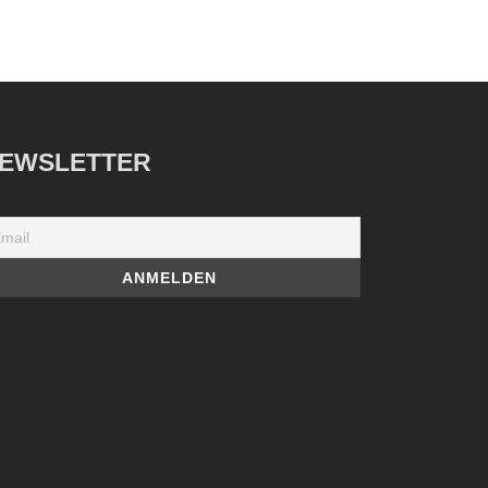
EWSLETTER