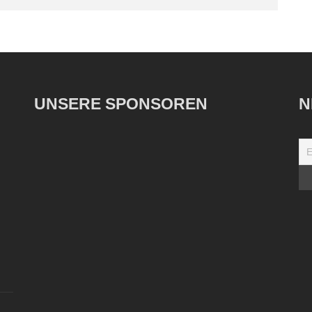
UNSERE SPONSOREN
N