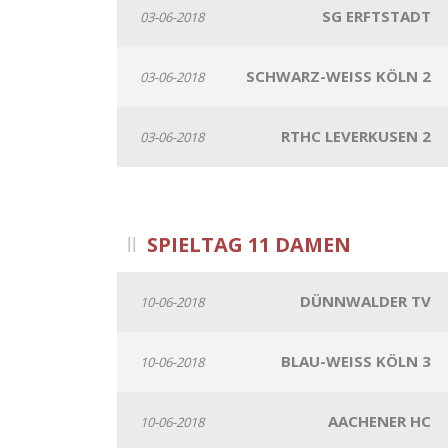
SG ERFTSTADT
03-06-2018
SCHWARZ-WEISS KÖLN 2
03-06-2018
RTHC LEVERKUSEN 2
03-06-2018
SPIELTAG 11 DAMEN
DÜNNWALDER TV
10-06-2018
BLAU-WEISS KÖLN 3
10-06-2018
AACHENER HC
10-06-2018