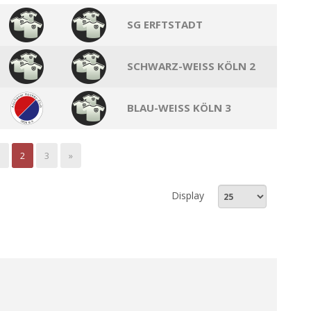
SG ERFTSTADT
SCHWARZ-WEISS KÖLN 2
BLAU-WEISS KÖLN 3
1
2
3
»
Display