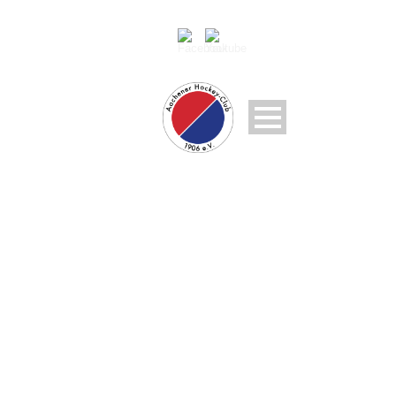
DÜNNWALDER TV VS
SCHWARZ-WEISS K
ÖLN 2