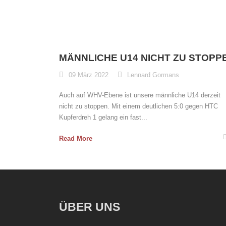
MÄNNLICHE U14 NICHT ZU STOPP
09 März 2022
Lennard Gormans
Auch auf WHV-Ebene ist unsere männliche U14 derzeit
nicht zu stoppen. Mit einem deutlichen 5:0 gegen HTC
Kupferdreh 1 gelang ein fast...
Read More
ÜBER UNS