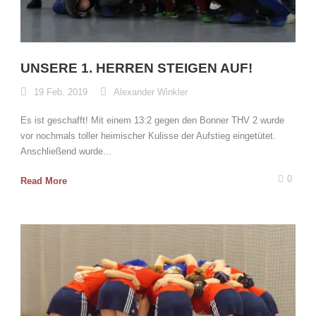
UNSERE 1. HERREN STEIGEN AUF!
19 Feb. 2019
Alexander Winkler
Es ist geschafft! Mit einem 13:2 gegen den Bonner THV 2 wurde
vor nochmals toller heimischer Kulisse der Aufstieg eingetütet.
Anschließend wurde...
0
Read More