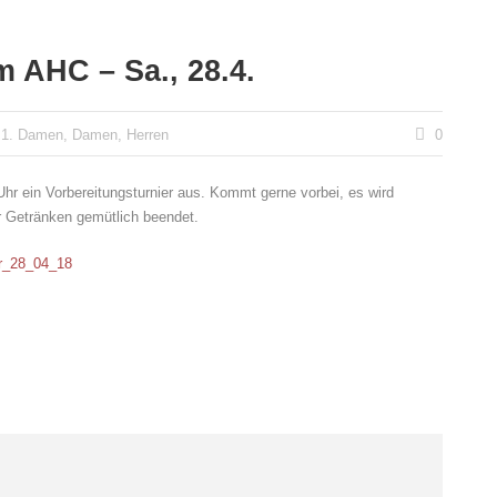
m AHC – Sa., 28.4.
1. Damen
,
Damen
,
Herren
0
hr ein Vorbereitungsturnier aus. Kommt gerne vorbei, es wird
ar Getränken gemütlich beendet.
er_28_04_18