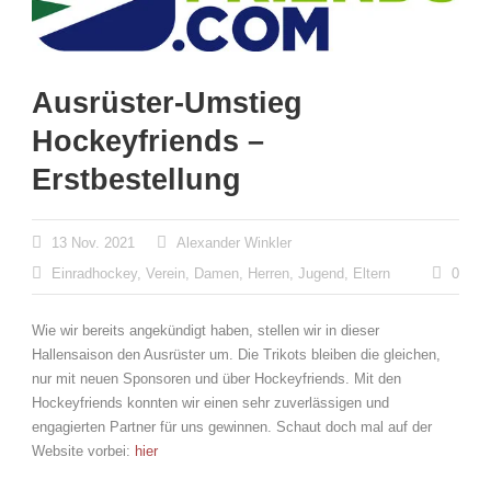
Ausrüster-Umstieg
Hockeyfriends –
Erstbestellung
13 Nov. 2021
Alexander Winkler
Einradhockey
,
Verein
,
Damen
,
Herren
,
Jugend
,
Eltern
0
Wie wir bereits angekündigt haben, stellen wir in dieser
Hallensaison den Ausrüster um. Die Trikots bleiben die gleichen,
nur mit neuen Sponsoren und über Hockeyfriends. Mit den
Hockeyfriends konnten wir einen sehr zuverlässigen und
engagierten Partner für uns gewinnen. Schaut doch mal auf der
Website vorbei:
hier