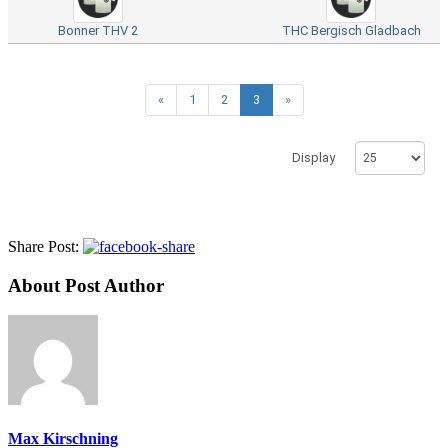
Bonner THV 2
THC Bergisch Gladbach
«
1
2
3
»
Display
Share Post:
About Post Author
Max Kirschning